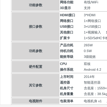
网络功能
有线/WiFi
功能参数
3D显示
支持
HDMI接口
3*HDMI
网络接口
1×网络接口
接口参数
USB接口
3×USB接口
其他接口
1×视频输入 
扩展卡
1×SD/SdH
产品功耗
265W
功耗参数
待机功耗
0.5W
能效等级
3级能效
CPU
双核
硬件配置
操作系统
Android 4.2
上市时间
2014年
遥控器
智能遥控器
其它参数
机身尺寸
含底座：1559×
机身重量
含底座：38.5k
电视附件
包装清单
电视机身 x1 