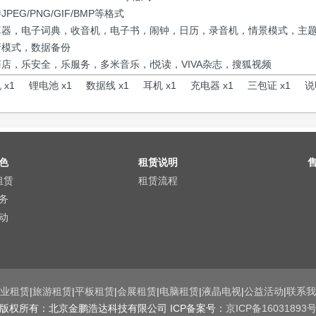
JPEG/PNG/GIF/BMP等格式
算器，电子词典，收音机，电子书，闹钟，日历，录音机，情景模式，主
行模式，数据备份
店，乐安全，乐服务，多米音乐，i悦读，VIVA杂志，搜狐视频
 x1 锂电池 x1 数据线 x1 耳机 x1 充电器 x1 三包证 x1 说明
色
租赁说明
租赁
租赁流程
务
动
业租赁
|
旅游租赁
|
平板租赁
|
会展租赁
|
电脑租赁
|
液晶电视
|
公益活动
|
联系我
版权所有：北京金鹏浩达科技有限公司 ICP备案号：
京ICP备16031893