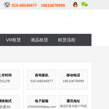
010-68546977 18610678999
VR租赁
液晶租赁
租赁流程
上市时间
咨询座机
移动电话
2012年
010-68546977
18610678999
网络制式
电子邮箱
通讯地址
海淀区复兴路17号国
联通3G
476665608@qq.com