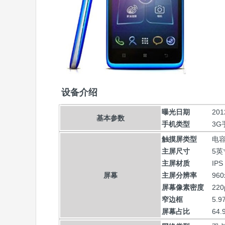
设备介绍
曝光日期
20
基本参数
手机类型
3
触摸屏类型
电
主屏尺寸
5英
主屏材质
IPS
屏幕
主屏分辨率
96
屏幕像素密度
220
窄边框
5.9
屏幕占比
64.