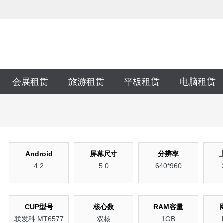
会展租赁
旅游租赁
平板租赁
电脑租赁
Android
屏幕尺寸
分辨率
4.2
5.0
640*960
CUP型号
核心数
RAM容量
联发科 MT6577
双核
1GB