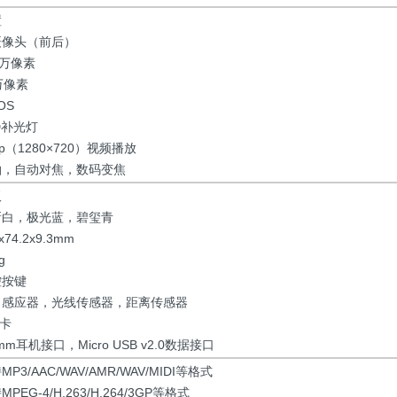
置
摄像头（前后）
0万像素
万像素
OS
D补光灯
0p（1280×720）视频播放
拍，自动对焦，数码变焦
板
新白，极光蓝，碧玺青
x74.2x9.3mm
g
控按键
力感应器，光线传感器，距离传感器
M卡
5mm耳机接口，Micro USB v2.0数据接口
MP3/AAC/WAV/AMR/WAV/MIDI等格式
MPEG-4/H.263/H.264/3GP等格式