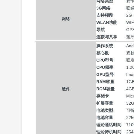
网络类型
双
3G网络
联通
支持频段
2G
网络
WLAN功能
WIF
导航
GP
连接与共享
蓝牙
操作系统
And
核心数
双
CPU型号
联发
CPU频率
1.2
GPU型号
Ima
RAM容量
1G
硬件
ROM容量
4G
存储卡
Mi
扩展容量
32
电池类型
可
电池容量
22
理论通话时间
71
理论待机时间
25