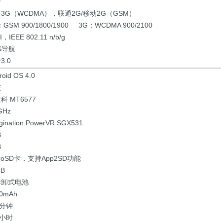
卡
3G（WCDMA），联通2G/移动2G（GSM）
：GSM 900/1800/1900 3G：WCDMA 900/2100
I，IEEE 802.11 n/b/g
S导航
3.0
roid OS 4.0
核
科 MT6577
GHz
gination PowerVR SGX531
B
B
croSD卡，支持App2SD功能
GB
拆卸式电池
50mAh
0分钟
4小时