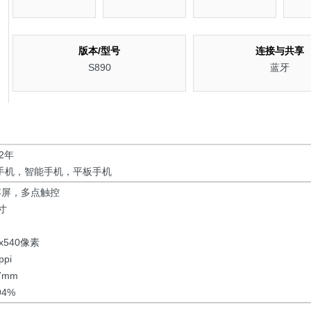
版本/型号
连接与共享
S890
蓝牙
12年
G手机，智能手机，平板手机
容屏，多点触控
寸
0x540像素
ppi
7mm
94%