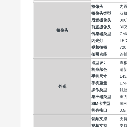
摄像头
内
摄像头类型
双
后置摄像头
80
前置摄像头
30
摄像头
传感器类型
CM
闪光灯
LE
视频拍摄
72
拍照功能
连
造型设计
直
机身颜色
清
手机尺寸
143
手机重量
174
外观
操作类型
触
感应器类型
重
SIM卡类型
SI
机身接口
3.
音频支持
支持
视频支持
支持